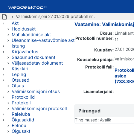
Valimiskomisjoni 27.01.2026 protokoll nr..
Akt
Vaatamine: Valimiskomisj
Hooldusakt
Üksus:
Linnakant
Mahakandmise akt
Protokolli number:
11
Üleandmise-vastuvõtmise akt
Istung
27.01.202
Kuupäev:
Kirjavahetus
Saabunud dokument
Valimisko
Koosoleku pidaja:
Väljasaadetav dokument
Protokolli fail:
Käskkiri
Protokoll
Leping
asice
Otsused
(738.3K
Otsus
Valimiskomisjoni otsus
Lisamaterjalid:
Protokollid
Protokoll
Valimiskomisjoni protokoll
Piirangud
Raieluba
Õigusaktid
Tingimused: Avalik
Eelnõu
Õigusakt