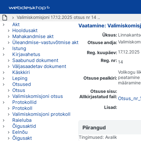
Valimiskomisjoni 17.12.2025 otsus nr 14 ..
Akt
Vaatamine: Valimiskomisj
Hooldusakt
Üksus:
Linnakants
Mahakandmise akt
Valimiskom
Üleandmise-vastuvõtmise akt
Otsuse andja:
Istung
17.12.2025
Reg. kuupäev:
Kirjavahetus
Saabunud dokument
Reg. nr:
14
Väljasaadetav dokument
Käskkiri
Volikogu li
peatamine 
Leping
Otsuse pealkiri:
määramine
Otsused
Otsus
Otsuse sisu:
Valimiskomisjoni otsus
Allkirjastatud fail:
Otsus_nr_
Protokollid
Lisad:
Protokoll
Valimiskomisjoni protokoll
Raieluba
Õigusaktid
Piirangud
Eelnõu
Tingimused: Avalik
Õigusakt