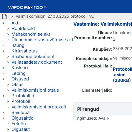
Valimiskomisjoni 27.08.2025 protokoll nr..
Akt
Vaatamine: Valimiskomisj
Hooldusakt
Üksus:
Linnakant
Mahakandmise akt
Protokolli number:
2
Üleandmise-vastuvõtmise akt
Istung
27.08.20
Kuupäev:
Kirjavahetus
Saabunud dokument
Valimisko
Koosoleku pidaja:
Väljasaadetav dokument
Protokolli fail:
Käskkiri
Protokol
Leping
.asice
Otsused
(230KB)
Otsus
Valimiskomisjoni otsus
Lisamaterjalid:
Protokollid
Protokoll
Valimiskomisjoni protokoll
Piirangud
Raieluba
Õigusaktid
Tingimused: Avalik
Eelnõu
Õigusakt