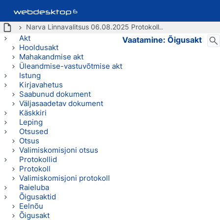
Narva Linnavalitsus 06.08.2025 Protokoll..
Akt
Vaatamine: Õigusakt
Hooldusakt
Mahakandmise akt
Üleandmise-vastuvõtmise akt
Istung
Kirjavahetus
Saabunud dokument
Väljasaadetav dokument
Käskkiri
Leping
Otsused
Otsus
Valimiskomisjoni otsus
Protokollid
Protokoll
Valimiskomisjoni protokoll
Raieluba
Õigusaktid
Eelnõu
Õigusakt