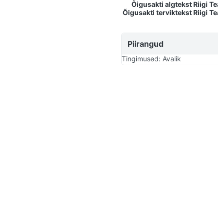
Õigusakti algtekst Riigi T
Õigusakti terviktekst Riigi T
Piirangud
Tingimused: Avalik