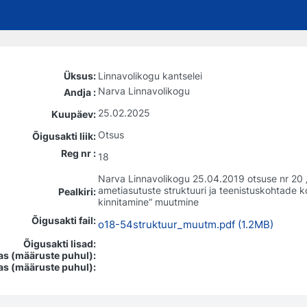
Üksus:
Linnavolikogu kantselei
Narva Linnavolikogu
Andja :
25.02.2025
Kuupäev:
Otsus
Õigusakti liik:
Reg nr :
18
Narva Linnavolikogu 25.04.2019 otsuse nr 20
ametiasutuste struktuuri ja teenistuskohtade 
Pealkiri:
kinnitamine“ muutmine
Õigusakti fail:
o18-54struktuur_muutm.pdf (1.2MB)
Õigusakti lisad:
jas (määruste puhul):
jas (määruste puhul):