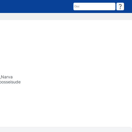
 „Narva
koosseisude