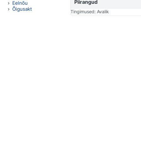
Piirangud
Eelnõu
Õigusakt
Tingimused: Avalik