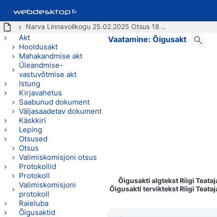
Narva Linnavolikogu 25.02.2025 Otsus 18 ..
Akt
Vaatamine: Õigusakt
Hooldusakt
Mahakandmise akt
Üleandmise-
vastuvõtmise akt
Istung
Kirjavahetus
Saabunud dokument
Väljasaadetav dokument
Käskkiri
Leping
Otsused
Otsus
Valimiskomisjoni otsus
Protokollid
Protokoll
Õigusakti algtekst Riigi Teata
Valimiskomisjoni
Õigusakti terviktekst Riigi Teata
protokoll
Raieluba
Õigusaktid